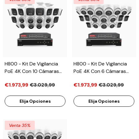
Ángulo De Visión 96º
Visión 96º
H800 - Kit De Vigilancia
H800 - Kit De Vigilancia
PoE 4K Con 10 Cámaras
PoE 4K Con 6 Cámaras
Bullet Y 10 Cámaras Domo
Bullet Y 14 Cámaras Domo
€1.973,99
€3.029,99
€1.973,99
€3.029,99
Y Videograbador NVR De
Y Videograbador NVR De
32 Canales, Visión
32 Canales, Visión
Nocturna A Color E
Nocturna A Color E
Elija Opciones
Elija Opciones
Infrarrojos, Detección De
Infrarrojos, Detección De
Humanos Y Vehículos,
Humanos Y Vehículos,
Micrófono Integrado,
Micrófono Integrado,
Venta 35%
Ángulo De Visión 96º
Ángulo De Visión 96º