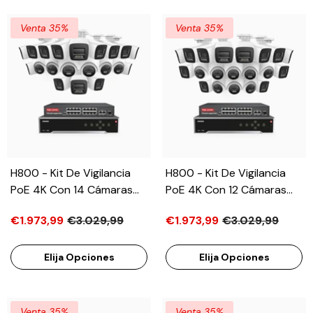
Humanos Y Vehículos,
Humanos Y Vehículos,
Micrófono Integrado,
Micrófono Integrado,
Venta 35%
Venta 35%
Ángulo De Visión 96º
Ángulo De Visión 96º
H800 - Kit De Vigilancia
H800 - Kit De Vigilancia
PoE 4K Con 14 Cámaras
PoE 4K Con 12 Cámaras
Bullet Y 6 Cámaras Domo
Bullet Y 8 Cámaras Domo Y
€1.973,99
€3.029,99
€1.973,99
€3.029,99
Y Videograbador NVR De
Videograbador NVR De 32
32 Canales, Visión
Canales, Visión Nocturna
Nocturna A Color E
A Color E Infrarrojos,
Elija Opciones
Elija Opciones
Infrarrojos, Detección De
Detección De Humanos Y
Humanos Y Vehículos,
Vehículos, Micrófono
Micrófono Integrado,
Integrado, Ángulo De
Venta 35%
Venta 35%