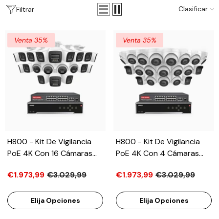
Clasificar
Filtrar
Venta 35%
Venta 35%
H800 - Kit De Vigilancia
H800 - Kit De Vigilancia
PoE 4K Con 16 Cámaras
PoE 4K Con 4 Cámaras
Bullet Y 4 Cámaras Domo
Bullet Y 16 Cámaras Domo
€1.973,99
€3.029,99
€1.973,99
€3.029,99
Y Videograbador NVR De
Y Videograbador NVR De
32 Canales, Visión
32 Canales, Visión
Nocturna A Color E
Nocturna A Color E
Elija Opciones
Elija Opciones
Infrarrojos, Detección De
Infrarrojos, Detección De