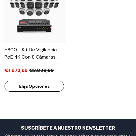
H800 - Kit De Vigilancia
PoE 4K Con 8 Cámaras
Bullet Y 12 Cámaras Domo
€1.973,99
€3.029,99
Y Videograbador NVR De
32 Canales, Visión
Nocturna A Color E
Elija Opciones
Infrarrojos, Detección De
Humanos Y Vehículos,
Micrófono Integrado,
Ángulo De Visión 96º
SUSCRÍBETE A NUESTRO NEWSLETTER