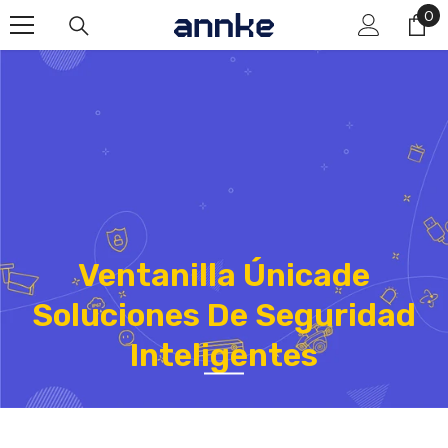
Saltar Al Contenido
0
0
art
Ventanilla Únicade
Soluciones De Seguridad
Inteligentes