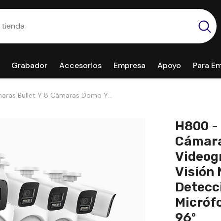
Grabador
Accesorios
Empresa
Apoyo
Para E
ámaras Bullet Y 8 Cámaras Domo Y
cturna A Color E Infrarrojos,
no Integrado, Ángulo De Visión 96º
H800 - 
Cámara
Videog
Visión 
Detecc
Micrófo
96º