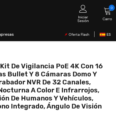
0
0
ar
Iniciar
Carro
Sesión
mpresas
Oferta Flash
ES
Global
UK
EU
Kit De Vigilancia PoE 4K Con 16
CA
s Bullet Y 8 Cámaras Domo Y
AU
rabador NVR De 32 Canales,
Nocturna A Color E Infrarrojos,
DE
ión De Humanos Y Vehículos,
FR
no Integrado, Ángulo De Visión
IT