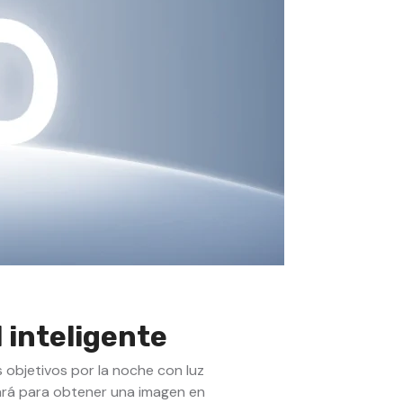
color
e
infrarrojos,
detección
de
humanos
y
vehículos,
micrófono
integrado,
ángulo
de
visión
96º
 inteligente
 objetivos por la noche con luz
agará para obtener una imagen en