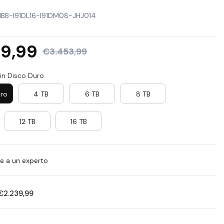
PL
1BB-I91DL16-I91DM08-JHJ014
SE
39,99
€3.453,99
in Disco Duro
uro
4 TB
6 TB
8 TB
12 TB
16 TB
le a un experto
€2.239,99