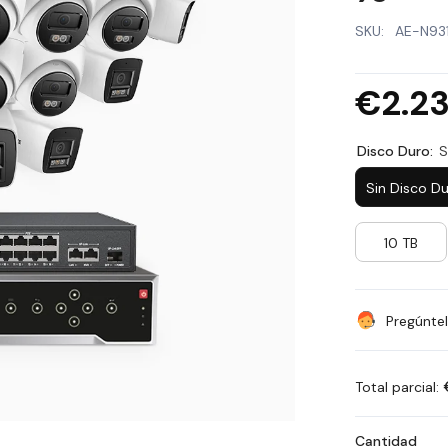
SKU:
AE-N93
€2.2
Disco Duro:
S
Sin Disco D
10 TB
Pregúnte
Total parcial:
Cantidad