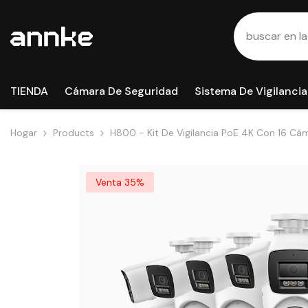
Saltar Al Contenido
TIENDA
Cámara De Seguridad
Sistema De Vigilancia
Hogar
Products
H800 - Kit De Vigilancia PoE 4K Con 16 C
Videograbador NVR De 32 Canales, Visión No
Detección De Humanos Y Vehículos, Micrófo
Venta 35%