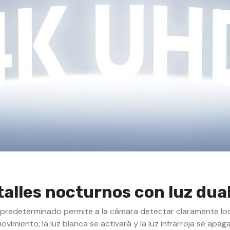
e
infrarrojos,
detección
de
humanos
y
vehículos,
micrófono
integrado,
ángulo
de
visión
96º
alles nocturnos con luz dual
e predeterminado permite a la cámara detectar claramente los
 movimiento, la luz blanca se activará y la luz infrarroja se ap