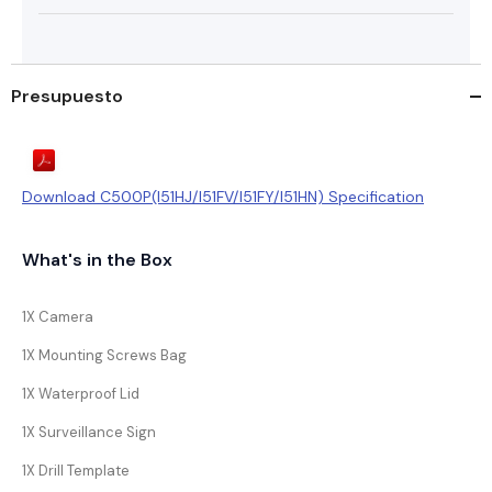
Presupuesto
Download C500P(I51HJ/I51FV/I51FY/I51HN) Specification
What's in the Box
1X Camera
1X Mounting Screws Bag
1X Waterproof Lid
1X Surveillance Sign
1X Drill Template