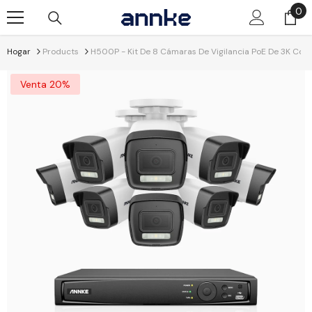
Saltar Al Contenido
0
0
art
Hogar
Products
H500P - Kit De 8 Cámaras De Vigilancia PoE De 3K Con V
Venta 20%