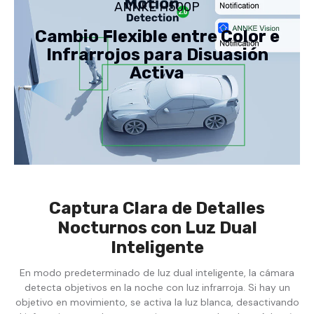
ANNKE H500P
3072
canales,
×
3072
1728
×
Cambio Flexible entre Color e
@
1728
20
@
Infrarrojos para Disuasión
fps,
20
Detección
fps,
Activa
de
Detección
Personas
de
y
Personas
Vehículos,
y
Audio
Vehículos,
Bidireccional,
Audio
IP67
Bidireccional,
IP67
Captura Clara de Detalles
Nocturnos con Luz Dual
Inteligente
En modo predeterminado de luz dual inteligente, la cámara
detecta objetivos en la noche con luz infrarroja. Si hay un
objetivo en movimiento, se activa la luz blanca, desactivando