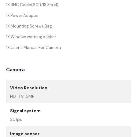
1X BNC Cable(60ft/18.3m x1)
1X Power Adapter
1X Mounting Screws Bag
1X Window warning sticker
1X User's Manual For Camera
Camera
Video Resolution
HD TVI 5MP
Signal system
20fps
Image sensor