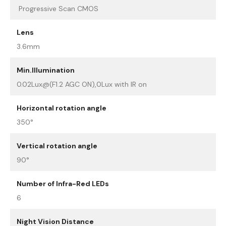
Progressive Scan CMOS
Lens
3.6mm
Min.Illumination
0.02Lux@(F1.2 AGC ON),0Lux with IR on
Horizontal rotation angle
350°
Vertical rotation angle
90°
Number of Infra-Red LEDs
6
Night Vision Distance