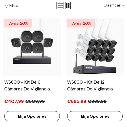
Clasificar
Filtrar
Venta 20%
Venta 20%
WS800 - Kit De 6
WS800 - Kit De 12
Cámaras De Vigilancia
Cámaras De Vigilancia
Inalámbrico De 8MP Con
Inalámbrico De 8MP Con
€407,99
€509,99
€695,99
€869,99
Videograbador NVR De 16
Videograbador NVR De 16
Canales, WiFi De Doble
Canales, WiFi De Doble
Banda 2,4/5,8 GHz Pro,
Banda 2,4/5,8 GHz Pro,
Elija Opciones
Elija Opciones
Detección De Movimiento
Detección De Movimiento