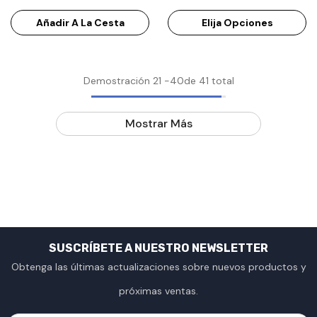
Inclinación 90°, Visión
Canales, WiFi De Doble
Nocturna Dual, Detección
Frecuencia, Detección De
Añadir A La Cesta
Elija Opciones
De Movimiento, Audio
Movimiento Humano,
Bidireccional, Hasta
Audio Bidireccional, Visión
256GB, Alexa
Nocturna, Alimentado Por
Demostración
21
-
40
de 41 total
Batería Y Energía Solar
Mostrar Más
SUSCRÍBETE A NUESTRO NEWSLETTER
Obtenga las últimas actualizaciones sobre nuevos productos y
próximas ventas.