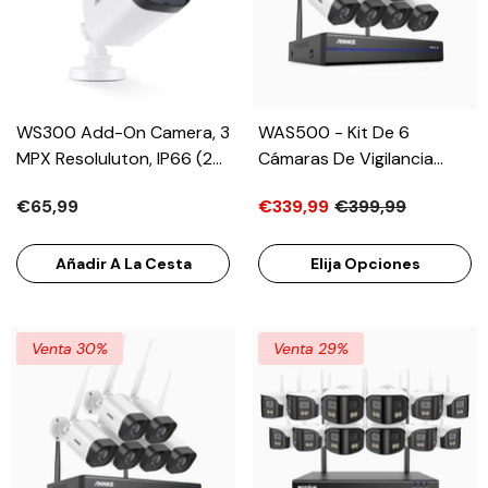
WS300 Add-On Camera, 3
WAS500 - Kit De 6
MPX Resoluluton, IP66 (2
Cámaras De Vigilancia
PCS)
Inalámbrico De 5MP Con
€65,99
€339,99
€399,99
Videograbador NVR De 8
Canales, EXIR Visión
Nocturna, Audio
Añadir A La Cesta
Elija Opciones
Bidireccional, Micrófono
Incorporado, Funciona
Con Alexa, IP66
Venta 30%
Venta 29%