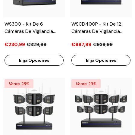
WS300 - Kit De 6
WSCD400P - Kit De 12
Cámaras De Vigilancia
Cámaras De Vigilancia
Inalámbrico De 3MP Con
Inalámbrico De 4MP Con
€230,99
€329,99
€667,99
€939,99
Videograbador NVR De 8
Videograbador NVR De 16
Canales, Micrófono
Canales, Doble Lente, WiFi
Incorporado,
Dual-Band 2.4G/5G, Visión
Elija Opciones
Elija Opciones
Reconocimiento Humano,
Nocturna A Color, Audio
Funciona Con Alexa
Bidireccional,
Almacenamiento En La
Venta 28%
Venta 29%
Nube Y Local Hasta 256
GB, Compatible Con Alexa