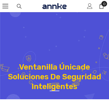
Saltar Al Contenido
0
0
art
Ventanilla Únicade
Soluciones De Seguridad
Inteligentes