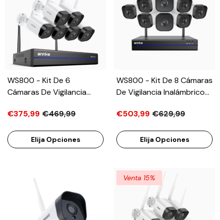
WS800 - Kit De 6
WS800 - Kit De 8 Cámaras
Cámaras De Vigilancia
De Vigilancia Inalámbrico
Inalámbrico De 8MP Con
De 8MP Con
€375,99
€469,99
€503,99
€629,99
Videograbador NVR De 8
Videograbador NVR De 16
Canales, WiFi De Doble
Canales, WiFi De Doble
Banda 2,4/5,8 GHz Pro,
Banda 2,4/5,8 GHz Pro,
Elija Opciones
Elija Opciones
Detección De Movimiento
Detección De Movimiento
Humano, Audio
Humano, Audio
Bidireccional, Visión
Bidireccional, Visión
Venta 15%
Nocturna, Compatible Con
Nocturna, Compatible Con
Alexa
Alexa